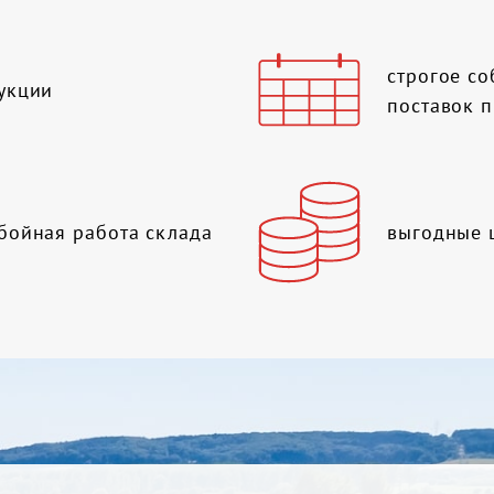
строгое с
укции
поставок 
бойная работа склада
выгодные 