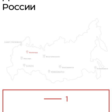
России
1