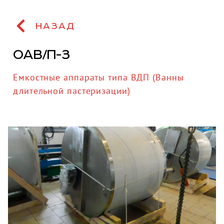
НАЗАД
ОАВ/П-3
Емкостные аппараты типа ВДП (Ванны
длительной пастеризации)