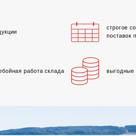
строгое с
дукции
поставок 
ебойная работа склада
выгодные