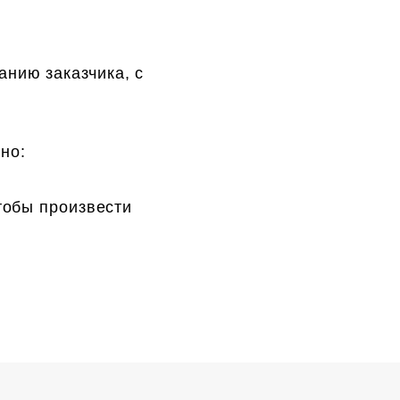
нию заказчика, с
но:
тобы произвести